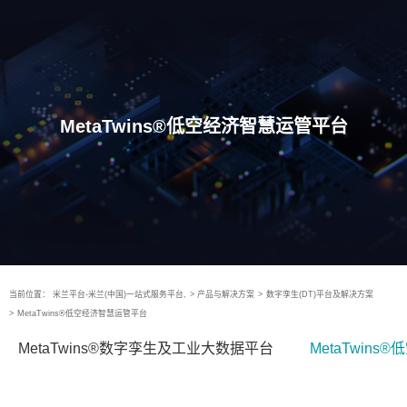
MetaTwins®低空经济智慧运管平台
当前位置：
米兰平台-米兰(中国)一站式服务平台,
>
产品与解决方案
>
数字孪生(DT)平台及解决方案
>
MetaTwins®低空经济智慧运管平台
MetaTwins®数字孪生及工业大数据平台
MetaTwin