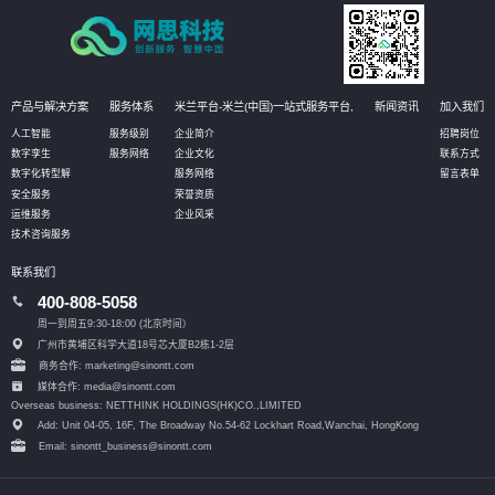
产品与解决方案
服务体系
米兰平台-米兰(中国)一站式服务平台,
新闻资讯
加入我们
人工智能
服务级别
企业简介
招聘岗位
数字孪生
服务网络
企业文化
联系方式
数字化转型解
服务网络
留言表单
安全服务
荣誉资质
运维服务
企业风采
技术咨询服务
联系我们
400-808-5058
周一到周五9:30-18:00 (北京时间）
广州市黄埔区科学大道18号芯大厦B2栋1-2层
商务合作: marketing@sinontt.com
媒体合作: media@sinontt.com
Overseas business: NETTHINK HOLDINGS(HK)CO.,LIMITED
Add: Unit 04-05, 16F, The Broadway No.54-62 Lockhart Road,
Wanchai, HongKong
Email: sinontt_business@sinontt.com