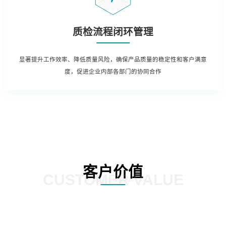
质检流程闭环管理
显著提升工作效率、降低质量风险，确保产品质量的稳定性和客户满意
度，促进企业内部各部门的协同合作
客户价值
CUSTOMER VALUE