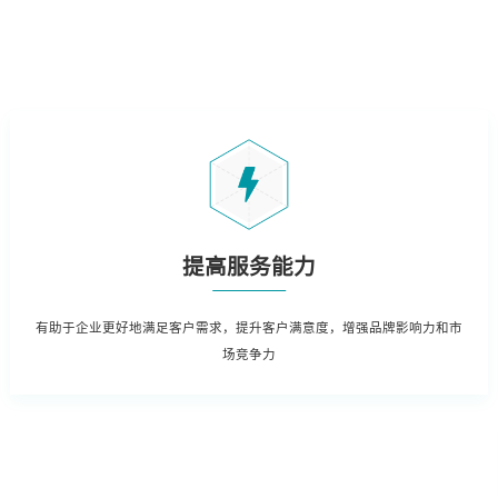
提高服务能力
有助于企业更好地满足客户需求，提升客户满意度，增强品牌影响力和市
场竞争力