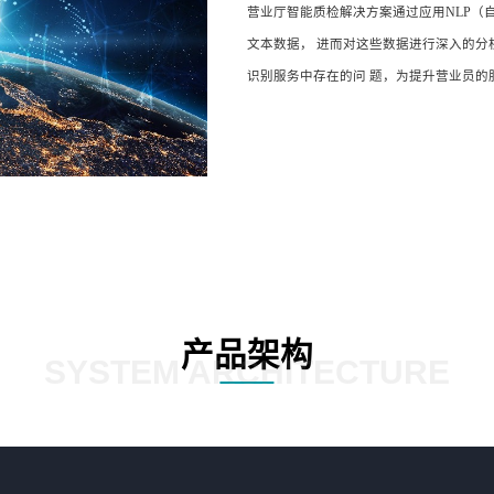
营业厅智能质检解决方案通过应用NLP（
文本数据， 进而对这些数据进行深入的
识别服务中存在的问 题，为提升营业员的
产品架构
SYSTEM ARCHITECTURE