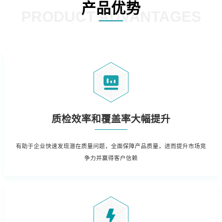
产品优势
PRODUCT ADVANTAGES
质检效率和覆盖率大幅提升
有助于企业快速发现潜在质量问题，全面保障产品质量，进而提升市场竞
争力并赢得客户信赖