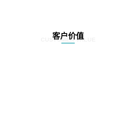
客户价值
CUSTOMER VALUE
01
显著提高业务处理速度，通过精准的数据分析和挖掘，发现潜在的风险点和异
常交易，确保业务的准确性和合规性。
02
客户能够降低运营成本，减少风险暴露，提升企业的竞
争力和稳健性。
03
客户依靠数据驱动的决策支持，制定更有效的业务策略和风险管理方案。