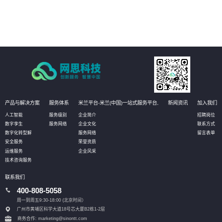
04
通过深度挖掘业务数据，AI技术可以发现新的业务模式和增长点，为客户创造
更多的商业价值。
产品与解决方案
服务体系
米兰平台-米兰(中国)一站式服务平台,
新闻资讯
加入我们
人工智能
服务级别
企业简介
招聘岗位
数字孪生
服务网络
企业文化
联系方式
数字化转型解
服务网络
留言表单
安全服务
荣誉资质
运维服务
企业风采
技术咨询服务
联系我们
400-808-5058
周一到周五9:30-18:00 (北京时间）
广州市黄埔区科学大道18号芯大厦B2栋1-2层
商务合作: marketing@sinontt.com