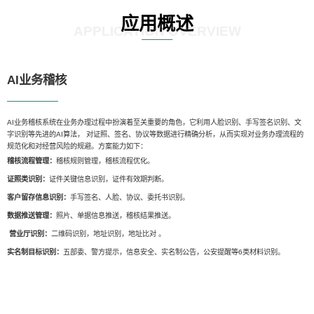
应用概述
APPLICATION OVERVIEW
AI业务稽核
AI业务稽核系统在业务办理过程中扮演着至关重要的角色，它利用人脸识别、手写签名识别、文
字识别等先进的AI算法， 对证照、签名、协议等数据进行精确分析，从而实现对业务办理流程的
规范化和对经营风险的规避。方案能力如下：
稽核流程管理：
稽核规则管理，稽核流程优化。
证照类识别：
证件关键信息识别，证件有效期判断。
客户留存信息识别：
手写签名、人脸、协议、委托书识别。
数据推送管理：
照片、单据信息推送，稽核结果推送。
营业厅识别：
二维码识别，地址识别，地址比对 。
实名制目标识别：
五部委、警方提示，信息安全、实名制公告，公安提醒等6类材料识别。