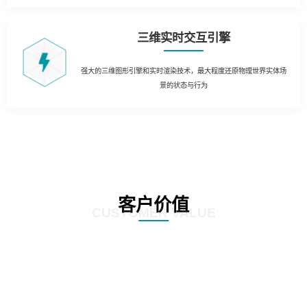
三维实时交互引擎
强大的三维图形引擎和实时渲染技术，最大程度还原物理世界实体场
景的状态与行为
客户价值
CUSTOMER VALUE
01
生产制造管理：结合实时生产数据，在3D场景中实时获知生产运营的KPI数据
和状态。同时当出现异常时，对各类报警信息进行处理和自动报警，定位到3D
场景，及时获知运行风险，通过3D动态方式进行故障处理和远程干预。