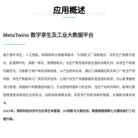
应用概述
APPLICATION OVERVIEW
MetaTwins 数字孪生及工业大数据平台
基于数字孪生、人工智能、物联网和大数据等技术，与物理工厂深度融合，实现生产数据可视
化、监管即时化、调度一体化、管理智能化，为生产管控提供更全面的决策支持，实现生产和管
控最优化。方案基于用户体验的新视角，从产品思考出发，通过三维建模还原实体工厂和生产线
场景，将生产数据和工厂状态同步呈现，让用户对生产关键数据有更直观的感受，可以更便捷地
进行管理，增强用户的数据感知能力，为运营提供强有力的支持。当生产出现异常时，能够方便
管理者更快速地定位异常点，远程指导故障处理，实现资产的有效维护管理，大幅降低维护成
本。
2023年，网思科技对该平台在孪生体管理、3D场景与大屏应用、数据源管理等七大模块进行了功
能升级。