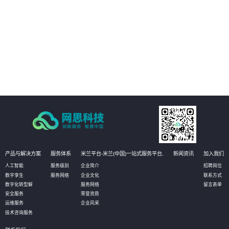
02
管理运营决策：通过真实场景与数据的完美融合和实时呈现，真实再现实际的
生产状态，有助于管理者更高效直观的获知数据，并作出相应决策，甚至可以
对决策进行模拟推演，以达到最优化决策的目的。
03
设备资产管理：通过物联网数据的采集，实时获知设备资产状态信息和健康状
况。无需到现场即可实现资产的有效维护；同时还可定义相应的管理阈值，系
统自动预警，对设备进行预测性维护，选择性保养和更换，大幅降低设备资产
维护成本。
产品与解决方案
服务体系
米兰平台-米兰(中国)一站式服务平台,
新闻资讯
加入我们
人工智能
服务级别
企业简介
招聘岗位
数字孪生
服务网络
企业文化
联系方式
数字化转型解
服务网络
留言表单
安全服务
荣誉资质
运维服务
企业风采
技术咨询服务