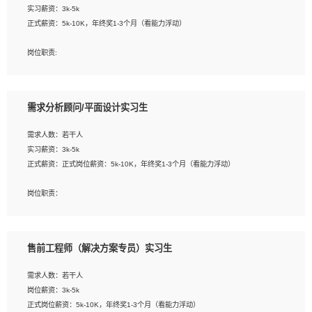
实习薪资：3k-5k
2. 熟悉前端常用框架, 能独立完成设计给予的 UI 效果;
正式薪资：5k-10K，年终奖1-3个月（看能力浮动）
3. 有良好的代码习惯, 低级错误出现频率低;
4. 具备优秀的沟通和协调能力，能承受比较大的工作压力;
岗位职责:
5. 自我驱动力强, 能自主学习新知识新技术, 并具有较强的自学能力;
1. 为企业客户提供软件技术服务。包括安装、升级、配置、调优、故障诊断等工
6. 了解前端设计及后端开发, 可快速和同事对接工作;
作；
7. 了解或熟悉 WebGL 及相关框架优先。
2. 在此基础上，并能为客户提供客户化技术支持方案，提升软件使用效率与价值。
需求分析顾问/平面设计实习生
任职要求:
需求人数：若干人
1. 计算机专业相关背景；
实习薪资：3k-5k
2. 自我学习和动手能力强，对操作系统、数据库有一定基础和兴趣；
正式薪资：正式岗位薪资：5k-10K，年终奖1-3个月（看能力浮动）
3.沟通能力强、有基础客户服务意识。
岗位职责：
1、 沟通客户需求，分析其实施的可行性，辅助项目经理完成展示策划、设计；
2、 把握设计时间节点，控制设计进度，完成展示设计任务；
3、配合平面设计师完成项目最终的整体汇报方案；参与项目例会，项目完工总结报
售前工程师（解决方案专员）实习生
告，设计项目文件管理和资料库维护；
4、 创新设计表现形式，优化流程、提高设计工作效率；
需求人数：若干人
5、 设计内容包括但不限于：展厅/博物馆/展馆的规划与空间设计，人机界面设计，
岗位薪资：3k-5k
标志及吉祥物设计，效果图后期处理等。
正式岗位薪资：5k-10K，年终奖1-3个月（看能力浮动）