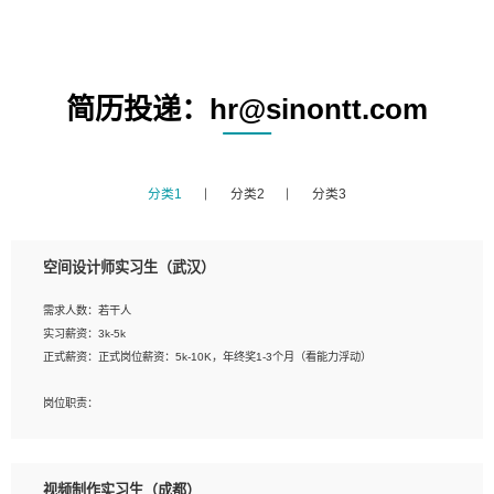
简历投递：hr@sinontt.com
分类1
分类2
分类3
空间设计师实习生（武汉）
需求人数：若干人
实习薪资：3k-5k
正式薪资：正式岗位薪资：5k-10K，年终奖1-3个月（看能力浮动）
岗位职责：
1、 沟通客户需求，分析其实施的可行性，辅助项目经理完成展示策划、设计；
2、 把握设计时间节点，控制设计进度，完成展示设计任务；
3、配合平面设计师完成项目最终的整体汇报方案；参与项目例会，项目完工总结报
视频制作实习生（成都）