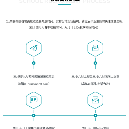
SCHOOL RECRUIMENT PROCESS
（公司会根据各地高校双选会开展时间，安排当地现场招聘，请应届毕业生随时关注信息更新，
三月-四月为春季校招时间，九月-十月为秋季校招时间）
三月初/九月初网络投递渠道开启
三月/九月上旬至三月/九月底简历反馈
（邮箱：hr@sinontt.com）
（具体以邮件/电话为准）
四月/十月上旬集中安排笔试/面试
四月/十月底offer发放