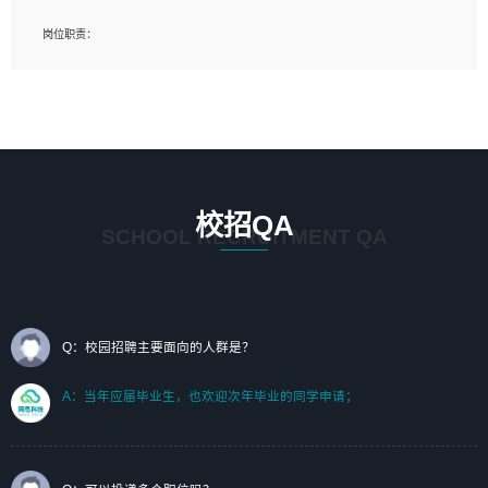
岗位要求：
岗位职责：
1、艺术设计类相关专业；（其中需求分析顾问不限专业）
1、完成主要工作：项目解决方案策划与编写，项目投标方案编写、项目申报方案编
2、热爱展览展示设计工作，熟悉行业动向，设计专业知识和产品专业知识；
写；
3、具有良好的人际沟通、准确判断客户需求并执行的能力、较强的团队合作能力和
2、人才队伍建设：完善SPL人才沉淀，积聚力量，为公司各省项目打单提供全面支
服务意识。
撑。
任职要求：
1. 熟悉 Javascript, CSS, HTML, Vue, Git;
校招QA
2. 熟悉 前端常用框架, 能独立完成设计给予的 UI 效果;
SCHOOL RECRUITMENT QA
3. 有良好的代码习惯, 低级错误出现频率低;
4. 具备优秀的沟通和协调能力，能承受比较大的工作压力;
5. 自我驱动力强, 能自主学习新知识新技术, 并具有较强的自学能力;
6. 了解前端设计及后端开发, 可快速和同事对接工作;
7. 了解或熟悉 WebGL 及相关框架优先。
Q：校园招聘主要面向的人群是？
（岗位人员专职于行业应用解决方案、项目申报方案、投标方案的策划编写）
A：当年应届毕业生，也欢迎次年毕业的同学申请；