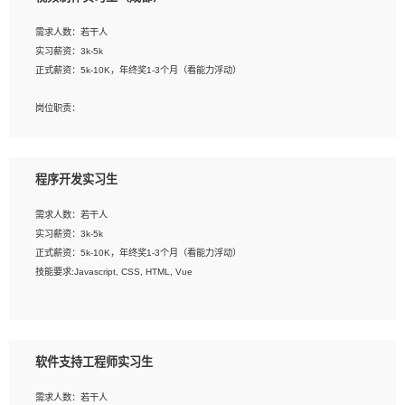
告，设计项目文件管理和资料库维护；
4、 创新设计表现形式，优化流程、提高设计工作效率；
需求人数：若干人
5、 设计内容包括但不限于：展厅/博物馆/展馆的规划与空间设计，人机界面设计，
实习薪资：3k-5k
标志及吉祥物设计，效果图后期处理等。
正式薪资：5k-10K，年终奖1-3个月（看能力浮动）
岗位要求：
岗位职责：
1、艺术设计类相关专业；
1、各类企业宣传片视频的剪辑和片头片尾包装；
2、热爱展览展示设计工作，熟悉行业动向，设计专业知识和产品专业知识；
2、广告片的后期剪辑与整体特效合成；
3、具有良好的人际沟通、准确判断客户需求并执行的能力、较强的团队合作能力和
3、特效及动画制作并了解后期合成软件。
服务意识。
程序开发实习生
岗位要求：
需求人数：若干人
1、热爱影视，责任心强，有强烈的兴趣和后期制作的主观能动性；
实习薪资：3k-5k
2、熟练使用After Effect、Photo Shop、熟练掌握视频剪辑和特效包装软件；
正式薪资：5k-10K，年终奖1-3个月（看能力浮动）
3、能对影片后期进行整体调色控制，具备一定审美感；
技能要求:Javascript, CSS, HTML, Vue
4、在剪辑上会思考，有一定编导思维；
5、踏实， 勤奋，愿意在工作中不断学习，提高自我；
工作职责：
6、能与同事友好相处。
1. 负责公司的前端项目的开发;
2. 负责公司已有项目的维护及迭代;
软件支持工程师实习生
工作要求:
需求人数：若干人
1. 熟悉 Javascript, CSS, HTML, Vue, Git;